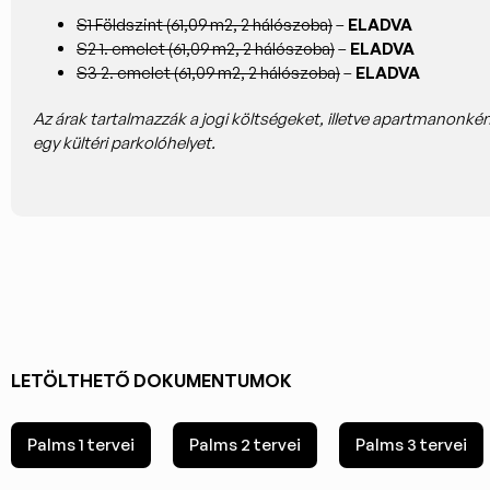
S1 Földszint (61,09 m2, 2 hálószoba)
–
ELADVA
S2 1. emelet (61,09 m2, 2 hálószoba)
–
ELADVA
S3 2. emelet (61,09 m2, 2 hálószoba)
–
ELADVA
Az árak tartalmazzák a jogi költségeket, illetve apartmanonké
egy kültéri parkolóhelyet.
LETÖLTHETŐ DOKUMENTUMOK
Palms 1 tervei
Palms 2 tervei
Palms 3 tervei