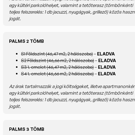
egy kültéri parkolóhelyet, valamint a tetőterasz (tömbönkénti
teljes felszerelés: 1 db jacuzzi, nyugágyak, grillező) közös haszn
jogát.
PALMS 2 TÖMB
S1 Földszint (46,47 m2, 2 hálószoba)
–
ELADVA
S2 Földszint (46,66 m2, 2 hálószoba)
–
ELADVA
S3 1. emelet (46,47 m2, 2 hálószoba)
–
ELADVA
S4 1. emelet (46,66 m2, 2 hálószoba)
–
ELADVA
Az árak tartalmazzák a jogi költségeket, illetve apartmanonké
egy kültéri parkolóhelyet, valamint a tetőterasz (tömbönkénti
teljes felszerelés: 1 db jacuzzi, nyugágyak, grillező) közös haszn
jogát.
PALMS 3 TÖMB