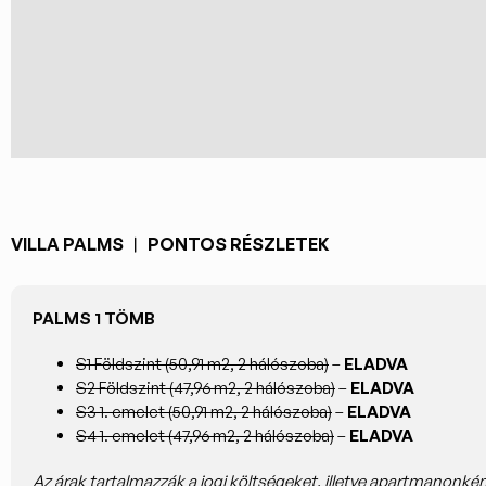
VILLA PALMS ︱ PONTOS RÉSZLETEK
PALMS 1 TÖMB
S1 Földszint (50,91 m2, 2 hálószoba)
–
ELADVA
S2 Földszint (47,96 m2, 2 hálószoba)
–
ELADVA
S3 1. emelet (50,91 m2, 2 hálószoba)
–
ELADVA
S4 1. emelet (47,96 m2, 2 hálószoba)
–
ELADVA
Az árak tartalmazzák a jogi költségeket, illetve apartmanonké