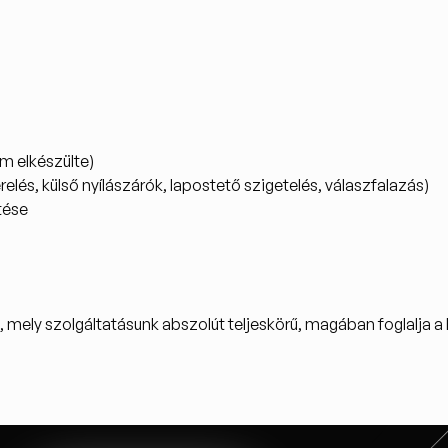
m elkészülte)
lés, külső nyílászárók, lapostető szigetelés, válaszfalazás)
tése
t, mely szolgáltatásunk abszolút teljeskörű, magában foglalja a