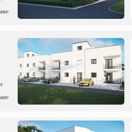
álati
nt
álati