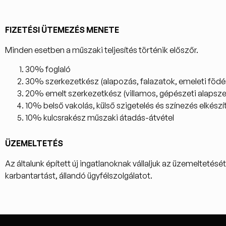
FIZETÉSI ÜTEMEZÉS MENETE
Minden esetben a műszaki teljesítés történik előszőr.
30% foglaló
30% szerkezetkész (alapozás, falazatok, emeleti födé
20% emelt szerkezetkész (villamos, gépészeti alapszere
10% belső vakolás, külső szigetelés és színezés elkészí
10% kulcsrakész műszaki átadás-átvétel
ÜZEMELTETÉS
Az általunk épített új ingatlanoknak vállaljuk az üzemeltetésé
karbantartást, állandó ügyfélszolgálatot.