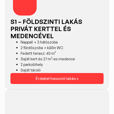
S1 – FÖLDSZINTI LAKÁS
PRIVÁT KERTTEL ÉS
MEDENCÉVEL
Nappali + 3 hálószoba
2 fürdőszoba + külön WC
Fedett terasz: 40 m²
Saját kert és 27 m²-es medence
2 parkolóhely
Saját tároló
Érdekel hasonló lakás »