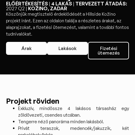
ELŐÉRTÉKESÍTÉS
|
4 LAKÁS
|
TERVEZETT ÁTADÁS:
2027 Q2 |
KOŽINO, ZADAR
Köszönjük megtisztelő érdeklődését a Hillside Kožino
projekt iránt. Ezen az oldalon találja a részletes árakat, az
alaprajzokat, a fizetési ütemezést, valamint a további fontos
tudnivalókat.
Árak
Lakások
Fizetési
ütemezés
Projekt röviden
Exkluzív, mindössze 4 lakásos társasház egy
zöldövezeti, csendes utcában.
Tengerre néző panoráma minden lakásból.
Privát teraszok, medencék/jakuzzik, két
parkolóhely/lakás.