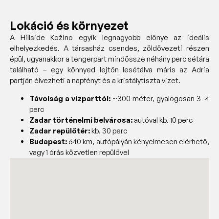
Lokáció és környezet
A Hillside Kožino egyik legnagyobb előnye az ideális
elhelyezkedés. A társasház csendes, zöldövezeti részen
épül, ugyanakkor a tengerpart mindössze néhány perc sétára
található – egy könnyed lejtőn lesétálva máris az Adria
partján élvezheti a napfényt és a kristálytiszta vizet.
Távolság a vízparttól:
~300 méter, gyalogosan 3–4
perc
Zadar történelmi belvárosa:
autóval kb. 10 perc
Zadar repülőtér:
kb. 30 perc
Budapest:
640 km, autópályán kényelmesen elérhető,
vagy 1 órás közvetlen repülővel