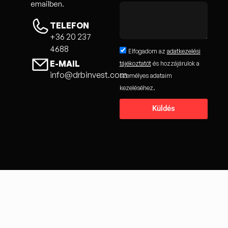
emailben.
TELEFON
+36 20 237
4688
Elfogadom az
adatkezelési
E-MAIL
tájékoztatót
és hozzájárulok a
info@drbinvest.com
személyes adataim
kezeléséhez.
Küldés