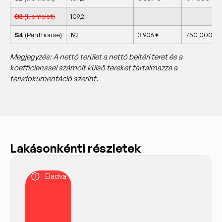
S3
(1. emelet)
109,2
S4
(Penthouse)
192
3 906 €
750 000 €
Megjegyzés: A nettó terület a nettó beltéri teret és a
koefficienssel számolt külső tereket tartalmazza a
tervdokumentáció szerint.
Lakásonkénti részletek
Eladva