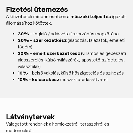
Fizetési ütemezés
A kifizetések minden esetben a
műszaki teljesítés
igazolt
állomásaihoz kötöttek.
30%
– foglaló / adásvételi szerződés megkötése
30%
–
szerkezetkész
(alapozás, falazatok, emeleti
födém)
20%
–
emelt szerkezetkész
(villamos és gépészeti
alapszerelés, külső nyílászárók, lapostető-szigetelés,
válaszfalak)
10%
– belső vakolás, külső hőszigetelés és színezés
10%
–
kulcsrakész
műszaki átadás-átvétel
Látványtervek
Válogatott render-ek a homlokzatról, teraszokról és
medencékről.