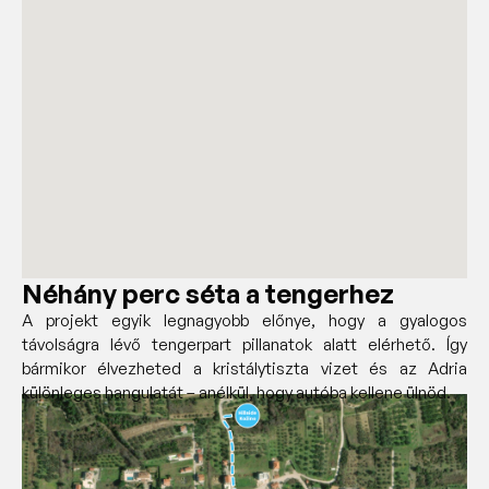
Néhány perc séta a tengerhez
A projekt egyik legnagyobb előnye, hogy a gyalogos
távolságra lévő tengerpart pillanatok alatt elérhető. Így
bármikor élvezheted a kristálytiszta vizet és az Adria
különleges hangulatát – anélkül, hogy autóba kellene ülnöd.