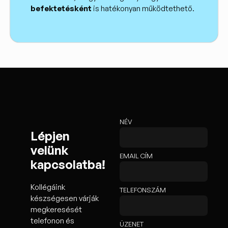
befektetésként
is hatékonyan működtethető.
NÉV
Lépjen
velünk
EMAIL CÍM
kapcsolatba!
Kollégáink
TELEFONSZÁM
készségesen várják
megkeresését
telefonon és
ÜZENET