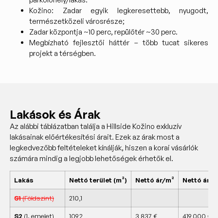
Kožino: Zadar egyik legkeresettebb, nyugodt,
természetközeli városrésze;
Zadar központja ~10 perc, repülőtér ~30 perc.
Megbízható fejlesztői háttér – több tucat sikeres
projekt a térségben.
Lakások és Árak
Az alábbi táblázatban találja a Hillside Kožino exkluzív
lakásainak előértékesítési árait. Ezek az árak most a
legkedvezőbb feltételeket kínálják, hiszen a korai vásárlók
számára mindig a legjobb lehetőségek érhetők el.
Lakás
Nettó terület (m²)
Nettó ár/m²
Nettó ár
S1
(Földszint)
210,1
S2
(1. emelet)
109,2
3 837 €
419 000 €