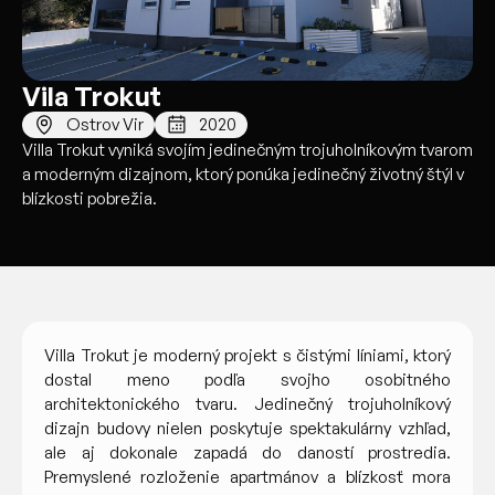
Vila Trokut
Ostrov Vir
2020
Villa Trokut vyniká svojím jedinečným trojuholníkovým tvarom
a moderným dizajnom, ktorý ponúka jedinečný životný štýl v
blízkosti pobrežia.
Villa Trokut je moderný projekt s čistými líniami, ktorý
dostal meno podľa svojho osobitného
architektonického tvaru. Jedinečný trojuholníkový
dizajn budovy nielen poskytuje spektakulárny vzhľad,
ale aj dokonale zapadá do daností prostredia.
Premyslené rozloženie apartmánov a blízkosť mora