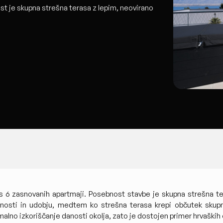
st je skupna strešna terasa z lepim, neovirano
u, s 6 zasnovanih apartmaji. Posebnost stavbe je skupna strešna
nosti in udobju, medtem ko strešna terasa krepi občutek skupnos
alno izkoriščanje danosti okolja, zato je dostojen primer hrvaških