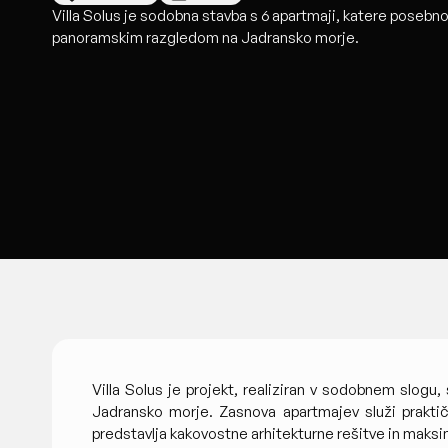
Villa Solus je sodobna stavba s 6 apartmaji, katere posebno
panoramskim razgledom na Jadransko morje.
Villa Solus je projekt, realiziran v sodobnem slog
Jadransko morje. Zasnova apartmajev služi praktič
predstavlja kakovostne arhitekturne rešitve in maksim