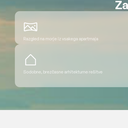
Za
Razgled na morje iz vsakega apartmaja
Sodobne, brezčasne arhitekturne rešitve