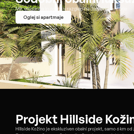
Mir, eleganca in osupljiv razgled na Jadransko morje
Oglej si apartmaje
Projekt Hillside Koži
Hillside Kožino je ekskluziven obalni projekt, samo 6 km o