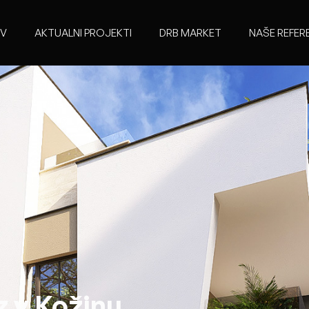
V
AKTUALNI PROJEKTI
DRB MARKET
NAŠE REFER
z v Kožinu