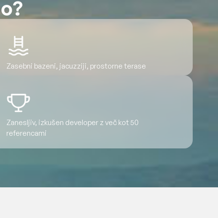
no?
Zasebni bazeni, jacuzziji, prostorne terase
Zanesljiv, izkušen developer z več kot 50
referencami