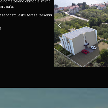
opolnoma zeleno območje, mirno
partmaja.
asebnost: velike terase, zasebni
.