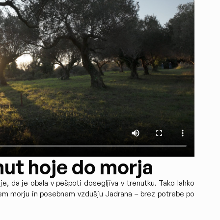
nut hoje do morja
je, da je obala v pešpoti dosegljiva v trenutku. Tako lahko
istem morju in posebnem vzdušju Jadrana – brez potrebe po