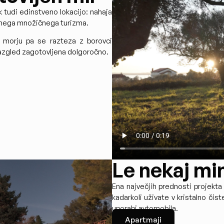
tudi edinstveno lokacijo: nahaja
tnega množičnega turizma.
i morju pa se razteza z borovci
 razgled zagotovljena dolgoročno.
Le nekaj mi
Ena največjih prednosti projekta 
kadarkoli uživate v kristalno č
uporabi avtomobila.
Apartmaji