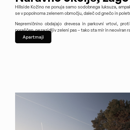
Hillside Kožino ne ponuja samo sodobnega luksuza, ampak 
se v popolnoma zelenem območju, daleč od gnečo in pole
Nepremičnino obdajajo drevesa in parkovni vrtovi, prot
poraščen, nezazidljiv zeleni pas – tako sta mir in neoviran
Apartmaji