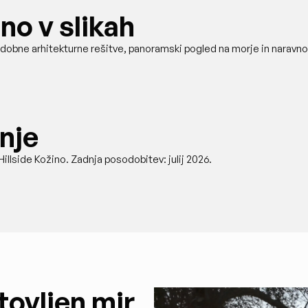
no v slikah
sodobne arhitekturne rešitve, panoramski pogled na morje in naravno
nje
illside Kožino. Zadnja posodobitev: julij 2026.
tovljen mir