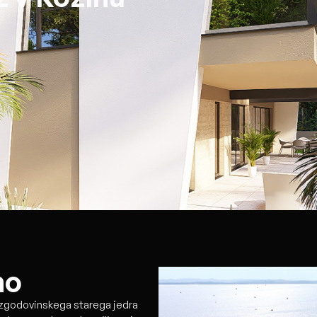
no
d zgodovinskega starega jedra