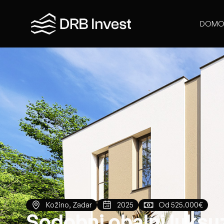
DOMO
Kožino, Zadar
2025
Od 525.000€
Sodobni obalni luksu