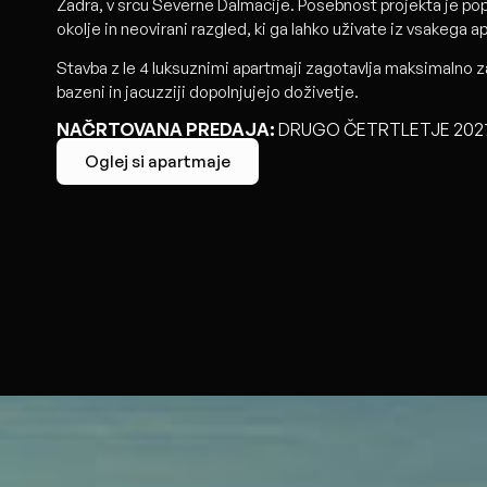
Zadra, v srcu Severne Dalmacije. Posebnost projekta je p
okolje in neovirani razgled, ki ga lahko uživate iz vsakega a
Stavba z le 4 luksuznimi apartmaji zagotavlja maksimalno z
bazeni in jacuzziji dopolnjujejo doživetje.
NAČRTOVANA PREDAJA:
DRUGO ČETRTLETJE 2027
Oglej si apartmaje